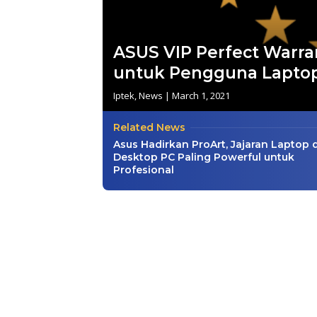
ASUS VIP Perfect Warr
untuk Pengguna Lapto
Iptek
,
News
|
March 1, 2021
Related News
Asus Hadirkan ProArt, Jajaran Laptop 
Desktop PC Paling Powerful untuk
Profesional