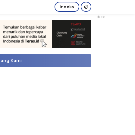
Indeks
close
tang Kami