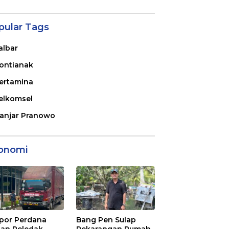
pular Tags
albar
ontianak
ertamina
elkomsel
anjar Pranowo
onomi
por Perdana
Bang Pen Sulap
an Peledak
Pekarangan Rumah