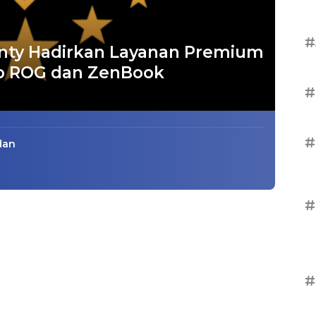
#
anty Hadirkan Layanan Premium
p ROG dan ZenBook
#
#
dan
#
#