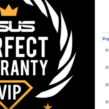
Po
#
#
#
#