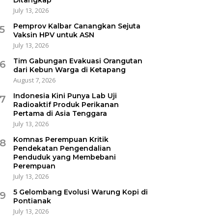
July 13, 2026
Pemprov Kalbar Canangkan Sejuta
5
Vaksin HPV untuk ASN
July 13, 2026
Tim Gabungan Evakuasi Orangutan
6
dari Kebun Warga di Ketapang
August 7, 2026
Indonesia Kini Punya Lab Uji
7
Radioaktif Produk Perikanan
Pertama di Asia Tenggara
July 13, 2026
Komnas Perempuan Kritik
8
Pendekatan Pengendalian
Penduduk yang Membebani
Perempuan
July 13, 2026
5 Gelombang Evolusi Warung Kopi di
9
Pontianak
July 13, 2026