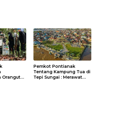
ik
Pemkot Pontianak
a
Tentang Kampung Tua di
 Orangutan
Tepi Sungai : Merawat
Sejarah Kota