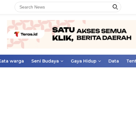
Kata warga
Seni Budaya
Gaya Hidup
Data
Ten