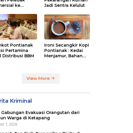
ersial ke
Jadi Sentra Kelulut
aysia Melalui
N Entikong
kot Pontianak
Ironi Secangkir Kopi
tisi Pertamina
Pontianak : Kedai
l Distribusi BBM
Menjamur, Bahan
Baku Masih Impor
View More
ita Kriminal
 Gabungan Evakuasi Orangutan dari
un Warga di Ketapang
st 7, 2026