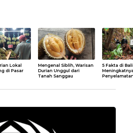
rian Lokal
Mengenal Siblih, Warisan
5 Fakta di Bal
ng di Pasar
Durian Unggul dari
Meningkatny
Tanah Sanggau
Penyelamatan
di Kalbar