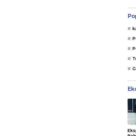
Po
k
P
P
T
G
Ek
Eks
Bah