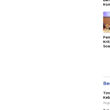
Kom
Mal
PLB
Pem
Kri
Soa
Ber
Tim
Keb
Augu