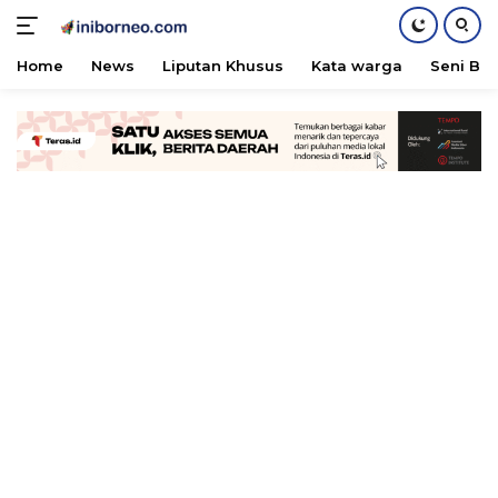
Home
News
Liputan Khusus
Kata warga
Seni Bu
Skip
to
content