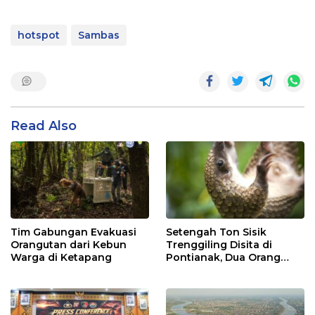
hotspot
Sambas
Read Also
Tim Gabungan Evakuasi
Setengah Ton Sisik
Orangutan dari Kebun
Trenggiling Disita di
Warga di Ketapang
Pontianak, Dua Orang
Ditangkap