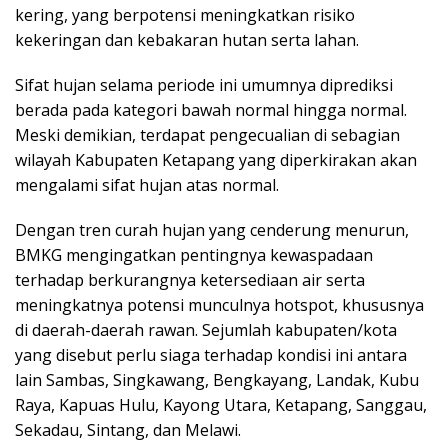
kering, yang berpotensi meningkatkan risiko
kekeringan dan kebakaran hutan serta lahan.
Sifat hujan selama periode ini umumnya diprediksi
berada pada kategori bawah normal hingga normal.
Meski demikian, terdapat pengecualian di sebagian
wilayah Kabupaten Ketapang yang diperkirakan akan
mengalami sifat hujan atas normal.
Dengan tren curah hujan yang cenderung menurun,
BMKG mengingatkan pentingnya kewaspadaan
terhadap berkurangnya ketersediaan air serta
meningkatnya potensi munculnya hotspot, khususnya
di daerah-daerah rawan. Sejumlah kabupaten/kota
yang disebut perlu siaga terhadap kondisi ini antara
lain Sambas, Singkawang, Bengkayang, Landak, Kubu
Raya, Kapuas Hulu, Kayong Utara, Ketapang, Sanggau,
Sekadau, Sintang, dan Melawi.