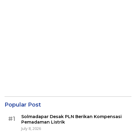
Popular Post
Solmadapar Desak PLN Berikan Kompensasi
#1
Pemadaman Listrik
July 8, 2026