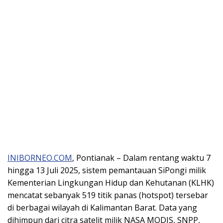
INIBORNEO.COM
, Pontianak – Dalam rentang waktu 7
hingga 13 Juli 2025, sistem pemantauan SiPongi milik
Kementerian Lingkungan Hidup dan Kehutanan (KLHK)
mencatat sebanyak 519 titik panas (hotspot) tersebar
di berbagai wilayah di Kalimantan Barat. Data yang
dihimpun dari citra satelit milik NASA MODIS, SNPP,