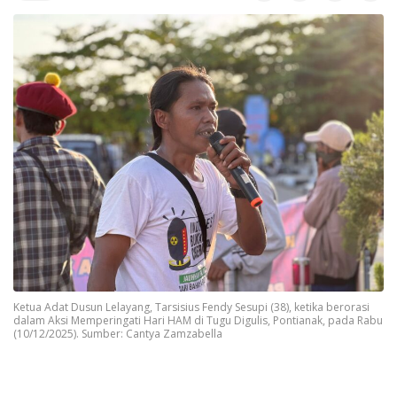
Ketua Adat Dusun Lelayang, Tarsisius Fendy Sesupi (38), ketika berorasi
dalam Aksi Memperingati Hari HAM di Tugu Digulis, Pontianak, pada Rabu
(10/12/2025). Sumber: Cantya Zamzabella