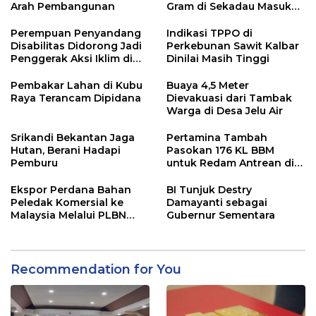
Arah Pembangunan
Gram di Sekadau Masuk
Tahap Penyidikan
Perempuan Penyandang
Indikasi TPPO di
Disabilitas Didorong Jadi
Perkebunan Sawit Kalbar
Penggerak Aksi Iklim di
Dinilai Masih Tinggi
Kalbar
Pembakar Lahan di Kubu
Buaya 4,5 Meter
Raya Terancam Dipidana
Dievakuasi dari Tambak
Warga di Desa Jelu Air
Srikandi Bekantan Jaga
Pertamina Tambah
Hutan, Berani Hadapi
Pasokan 176 KL BBM
Pemburu
untuk Redam Antrean di
SPBU Kalbar
Ekspor Perdana Bahan
BI Tunjuk Destry
Peledak Komersial ke
Damayanti sebagai
Malaysia Melalui PLBN
Gubernur Sementara
Entikong
Recommendation for You