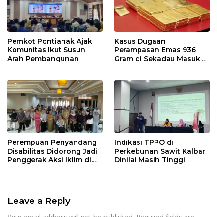
Pemkot Pontianak Ajak
Kasus Dugaan
Komunitas Ikut Susun
Perampasan Emas 936
Arah Pembangunan
Gram di Sekadau Masuk
Tahap Penyidikan
Perempuan Penyandang
Indikasi TPPO di
Disabilitas Didorong Jadi
Perkebunan Sawit Kalbar
Penggerak Aksi Iklim di
Dinilai Masih Tinggi
Kalbar
Leave a Reply
Your email address will not be published.
Required fields are