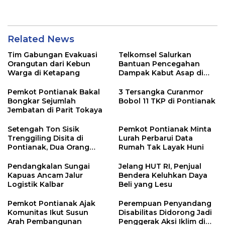
Related News
Tim Gabungan Evakuasi
Telkomsel Salurkan
Orangutan dari Kebun
Bantuan Pencegahan
Warga di Ketapang
Dampak Kabut Asap di
Kalbar
Pemkot Pontianak Bakal
3 Tersangka Curanmor
Bongkar Sejumlah
Bobol 11 TKP di Pontianak
Jembatan di Parit Tokaya
Setengah Ton Sisik
Pemkot Pontianak Minta
Trenggiling Disita di
Lurah Perbarui Data
Pontianak, Dua Orang
Rumah Tak Layak Huni
Ditangkap
Pendangkalan Sungai
Jelang HUT RI, Penjual
Kapuas Ancam Jalur
Bendera Keluhkan Daya
Logistik Kalbar
Beli yang Lesu
Pemkot Pontianak Ajak
Perempuan Penyandang
Komunitas Ikut Susun
Disabilitas Didorong Jadi
Arah Pembangunan
Penggerak Aksi Iklim di