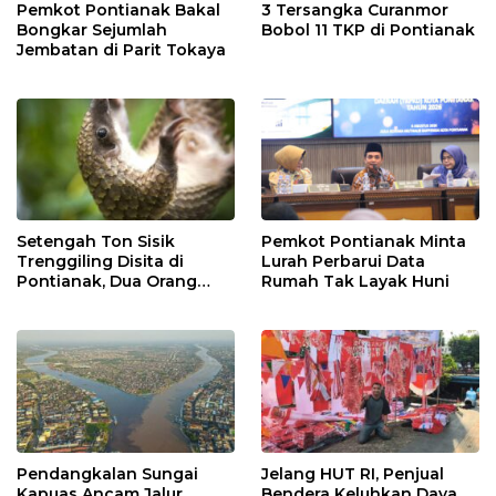
Pemkot Pontianak Bakal
3 Tersangka Curanmor
Bongkar Sejumlah
Bobol 11 TKP di Pontianak
Jembatan di Parit Tokaya
Setengah Ton Sisik
Pemkot Pontianak Minta
Trenggiling Disita di
Lurah Perbarui Data
Pontianak, Dua Orang
Rumah Tak Layak Huni
Ditangkap
Pendangkalan Sungai
Jelang HUT RI, Penjual
Kapuas Ancam Jalur
Bendera Keluhkan Daya