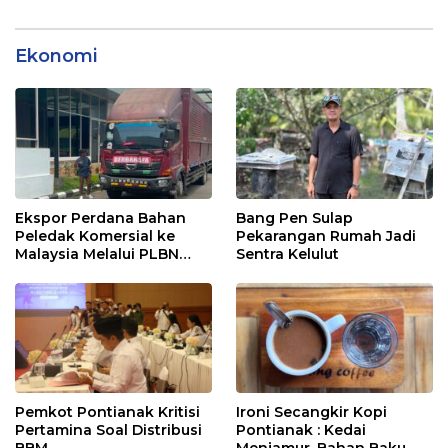
Ekonomi
Ekspor Perdana Bahan
Bang Pen Sulap
Peledak Komersial ke
Pekarangan Rumah Jadi
Malaysia Melalui PLBN
Sentra Kelulut
Entikong
Pemkot Pontianak Kritisi
Ironi Secangkir Kopi
Pertamina Soal Distribusi
Pontianak : Kedai
BBM
Menjamur, Bahan Baku