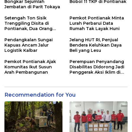
Bongkar Sejumlah
Bobol 11 TKP di Pontianak
Jembatan di Parit Tokaya
Setengah Ton Sisik
Pemkot Pontianak Minta
Trenggiling Disita di
Lurah Perbarui Data
Pontianak, Dua Orang
Rumah Tak Layak Huni
Ditangkap
Pendangkalan Sungai
Jelang HUT RI, Penjual
Kapuas Ancam Jalur
Bendera Keluhkan Daya
Logistik Kalbar
Beli yang Lesu
Pemkot Pontianak Ajak
Perempuan Penyandang
Komunitas Ikut Susun
Disabilitas Didorong Jadi
Arah Pembangunan
Penggerak Aksi Iklim di
Kalbar
Recommendation for You