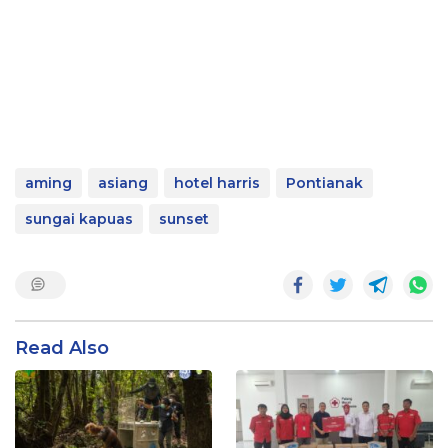
aming
asiang
hotel harris
Pontianak
sungai kapuas
sunset
Read Also