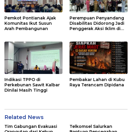
Pemkot Pontianak Ajak
Perempuan Penyandang
Komunitas Ikut Susun
Disabilitas Didorong Jadi
Arah Pembangunan
Penggerak Aksi Iklim di
Kalbar
Indikasi TPPO di
Pembakar Lahan di Kubu
Perkebunan Sawit Kalbar
Raya Terancam Dipidana
Dinilai Masih Tinggi
Related News
Tim Gabungan Evakuasi
Telkomsel Salurkan
Orangutan dari Kebun
Bantuan Pencegahan