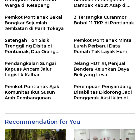
Warga di Ketapang
Dampak Kabut Asap di
Kalbar
Pemkot Pontianak Bakal
3 Tersangka Curanmor
Bongkar Sejumlah
Bobol 11 TKP di Pontianak
Jembatan di Parit Tokaya
Setengah Ton Sisik
Pemkot Pontianak Minta
Trenggiling Disita di
Lurah Perbarui Data
Pontianak, Dua Orang
Rumah Tak Layak Huni
Ditangkap
Pendangkalan Sungai
Jelang HUT RI, Penjual
Kapuas Ancam Jalur
Bendera Keluhkan Daya
Logistik Kalbar
Beli yang Lesu
Pemkot Pontianak Ajak
Perempuan Penyandang
Komunitas Ikut Susun
Disabilitas Didorong Jadi
Arah Pembangunan
Penggerak Aksi Iklim di
Kalbar
Recommendation for You