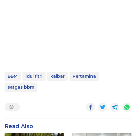
BBM
idul fitri
kalbar
Pertamina
satgas bbm
Read Also