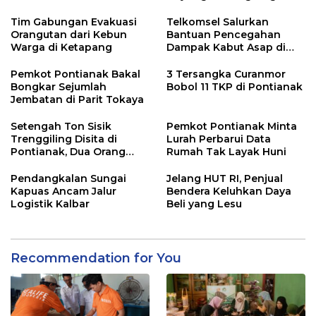
Tim Gabungan Evakuasi
Telkomsel Salurkan
Orangutan dari Kebun
Bantuan Pencegahan
Warga di Ketapang
Dampak Kabut Asap di
Kalbar
Pemkot Pontianak Bakal
3 Tersangka Curanmor
Bongkar Sejumlah
Bobol 11 TKP di Pontianak
Jembatan di Parit Tokaya
Setengah Ton Sisik
Pemkot Pontianak Minta
Trenggiling Disita di
Lurah Perbarui Data
Pontianak, Dua Orang
Rumah Tak Layak Huni
Ditangkap
Pendangkalan Sungai
Jelang HUT RI, Penjual
Kapuas Ancam Jalur
Bendera Keluhkan Daya
Logistik Kalbar
Beli yang Lesu
Recommendation for You