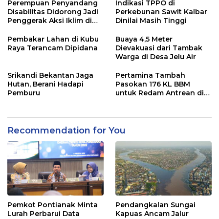
Perempuan Penyandang
Indikasi TPPO di
Disabilitas Didorong Jadi
Perkebunan Sawit Kalbar
Penggerak Aksi Iklim di
Dinilai Masih Tinggi
Kalbar
Pembakar Lahan di Kubu
Buaya 4,5 Meter
Raya Terancam Dipidana
Dievakuasi dari Tambak
Warga di Desa Jelu Air
Srikandi Bekantan Jaga
Pertamina Tambah
Hutan, Berani Hadapi
Pasokan 176 KL BBM
Pemburu
untuk Redam Antrean di
SPBU Kalbar
Recommendation for You
Pemkot Pontianak Minta
Pendangkalan Sungai
Lurah Perbarui Data
Kapuas Ancam Jalur