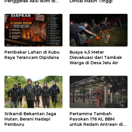
Penggerak Aksi Iklim di
Dinilai Masih Tinggi
Kalbar
Pembakar Lahan di Kubu
Buaya 4,5 Meter
Raya Terancam Dipidana
Dievakuasi dari Tambak
Warga di Desa Jelu Air
Srikandi Bekantan Jaga
Pertamina Tambah
Hutan, Berani Hadapi
Pasokan 176 KL BBM
Pemburu
untuk Redam Antrean di
SPBU Kalbar