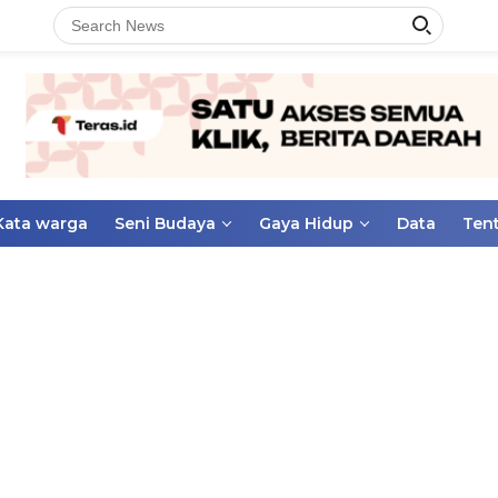
Kata warga
Seni Budaya
Gaya Hidup
Data
Ten