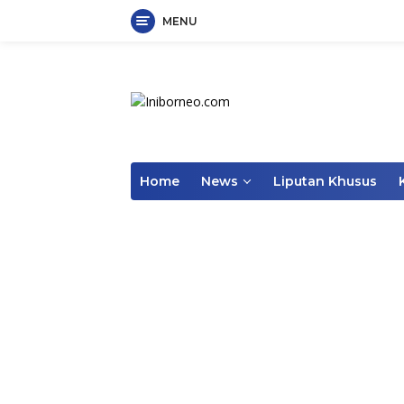
MENU
Skip
to
content
Home
News
Liputan Khusus