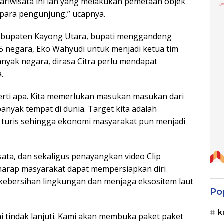
ariwisata ini lah yang melakukan pemetaan objek
 para pengunjung,” ucapnya.
 Kabupaten Kayong Utara, bupati menggandeng
e 75 negara, Eko Wahyudi untuk menjadi ketua tim
nyak negara, dirasa Citra perlu mendapat
.
perti apa. Kita memerlukan masukan masukan dari
anyak tempat di dunia. Target kita adalah
turis sehingga ekonomi masyarakat pun menjadi
isata, dan sekaligus penayangkan video Clip
rharap masyarakat dapat mempersiapkan diri
kebersihan lingkungan dan menjaga eksositem laut
Po
k
mi tindak lanjuti. Kami akan membuka paket paket