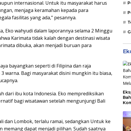
upun internasional. Untuk itu masyarakat harus
P
kungan, menjaga keramahan kepada para
P
la fasilitas yang ada,” pesannya.
T
ata, Eko wahyudi dalam laporannya selama 2 Minggu
G
hwa Karimata tidak kalah dengan destinasi wisata
karimata dibuka, akan menjadi buruan para
Ek
aya bayangkan seperti di Filipina dan raja
 3 warna. Bagi masyarakat disini mungkin itu biasa,
“ucapnya.
Eks
uh dari ibu kota Indonesia. Eko memprediksikan
Bah
ernatif bagi wisatawan setelah mengunjungi Bali
Kom
Mal
PLB
i dan Lombok, terlalu ramai, sedangkan Untuk ke
an memang dapat menjadi pilihan. Sudah saatnya