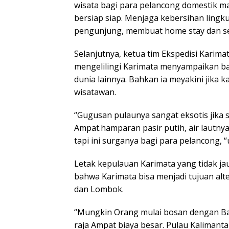
wisata bagi para pelancong domestik ma
bersiap siap. Menjaga kebersihan ling
pengunjung, membuat home stay dan sega
Selanjutnya, ketua tim Ekspedisi Karim
mengelilingi Karimata menyampaikan ba
dunia lainnya. Bahkan ia meyakini jika 
wisatawan.
“Gugusan pulaunya sangat eksotis jika s
Ampat.hamparan pasir putih, air lautnya
tapi ini surganya bagi para pelancong, 
Letak kepulauan Karimata yang tidak ja
bahwa Karimata bisa menjadi tujuan alt
dan Lombok.
“Mungkin Orang mulai bosan dengan Bal
raja Ampat biaya besar. Pulau Kalimant