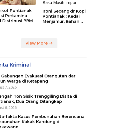
kot Pontianak
Ironi Secangkir Kopi
tisi Pertamina
Pontianak : Kedai
l Distribusi BBM
Menjamur, Bahan
Baku Masih Impor
View More
ita Kriminal
 Gabungan Evakuasi Orangutan dari
un Warga di Ketapang
st 7, 2026
engah Ton Sisik Trenggiling Disita di
tianak, Dua Orang Ditangkap
st 6, 2026
ta-fakta Kasus Pembunuhan Berencana
bunuhan Kakak Kandung di
gkawang