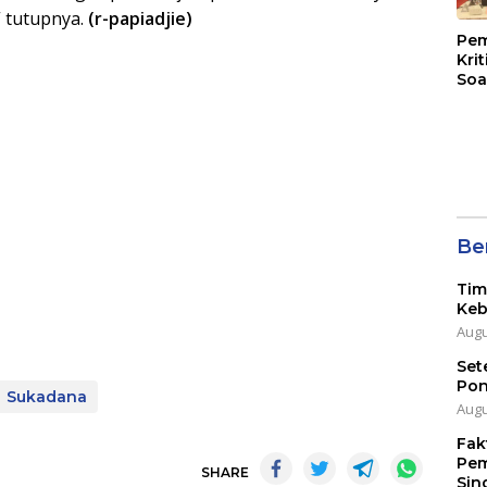
 tutupnya.
(r-papiadjie)
Pem
Kri
Soa
Ber
Tim
Keb
Augu
Set
Pon
Sukadana
Augu
Fak
Pem
SHARE
Sin