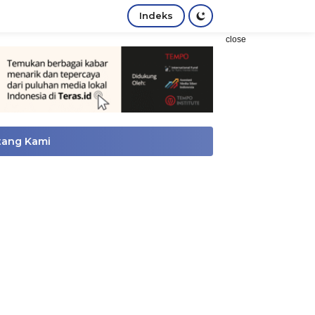
Indeks
close
tang Kami