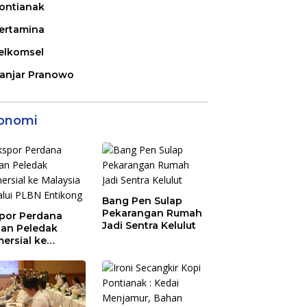
ontianak
ertamina
elkomsel
anjar Pranowo
onomi
Bang Pen Sulap
Pekarangan Rumah
por Perdana
Jadi Sentra Kelulut
an Peledak
ersial ke
aysia Melalui
N Entikong