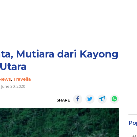
a, Mutiara dari Kayong
Utara
News
,
Travelia
June 30, 2020
SHARE
Po
#