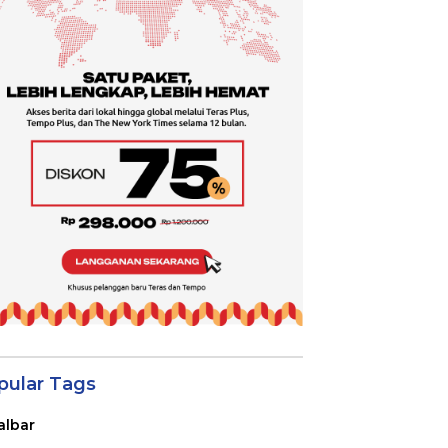
pular Tags
albar