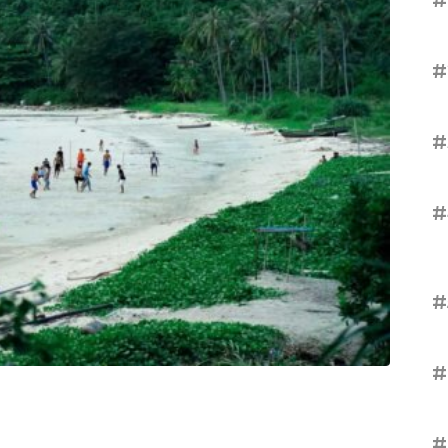
#
#
#
#
#
#