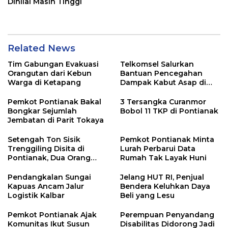
Dinilai Masih Tinggi
Related News
Tim Gabungan Evakuasi
Telkomsel Salurkan
Orangutan dari Kebun
Bantuan Pencegahan
Warga di Ketapang
Dampak Kabut Asap di
Kalbar
Pemkot Pontianak Bakal
3 Tersangka Curanmor
Bongkar Sejumlah
Bobol 11 TKP di Pontianak
Jembatan di Parit Tokaya
Setengah Ton Sisik
Pemkot Pontianak Minta
Trenggiling Disita di
Lurah Perbarui Data
Pontianak, Dua Orang
Rumah Tak Layak Huni
Ditangkap
Pendangkalan Sungai
Jelang HUT RI, Penjual
Kapuas Ancam Jalur
Bendera Keluhkan Daya
Logistik Kalbar
Beli yang Lesu
Pemkot Pontianak Ajak
Perempuan Penyandang
Komunitas Ikut Susun
Disabilitas Didorong Jadi