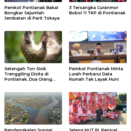
Pemkot Pontianak Bakal
3 Tersangka Curanmor
Bongkar Sejumlah
Bobol 11 TKP di Pontianak
Jembatan di Parit Tokaya
Setengah Ton Sisik
Pemkot Pontianak Minta
Trenggiling Disita di
Lurah Perbarui Data
Pontianak, Dua Orang
Rumah Tak Layak Huni
Ditangkap
Pendangkalan Sungai
Jelang HUT RI, Penjual