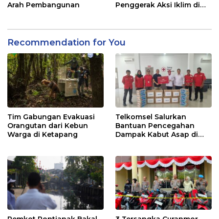
Arah Pembangunan
Penggerak Aksi Iklim di
Kalbar
Recommendation for You
Tim Gabungan Evakuasi
Telkomsel Salurkan
Orangutan dari Kebun
Bantuan Pencegahan
Warga di Ketapang
Dampak Kabut Asap di
Kalbar
Pemkot Pontianak Bakal
3 Tersangka Curanmor