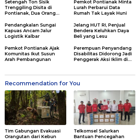
Setengah Ton Sisik
Pemkot Pontianak Minta
Trenggiling Disita di
Lurah Perbarui Data
Pontianak, Dua Orang
Rumah Tak Layak Huni
Ditangkap
Pendangkalan Sungai
Jelang HUT RI, Penjual
Kapuas Ancam Jalur
Bendera Keluhkan Daya
Logistik Kalbar
Beli yang Lesu
Pemkot Pontianak Ajak
Perempuan Penyandang
Komunitas Ikut Susun
Disabilitas Didorong Jadi
Arah Pembangunan
Penggerak Aksi Iklim di
Kalbar
Recommendation for You
Tim Gabungan Evakuasi
Telkomsel Salurkan
Orangutan dari Kebun
Bantuan Pencegahan