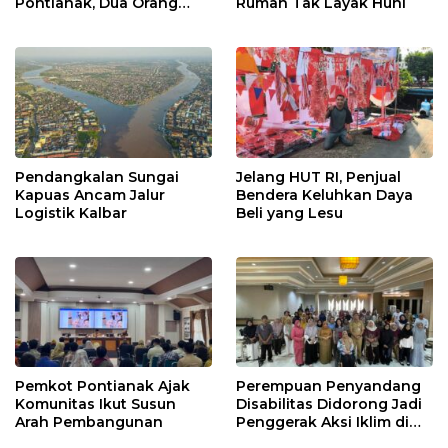
Pontianak, Dua Orang
Rumah Tak Layak Huni
Ditangkap
Pendangkalan Sungai
Jelang HUT RI, Penjual
Kapuas Ancam Jalur
Bendera Keluhkan Daya
Logistik Kalbar
Beli yang Lesu
Pemkot Pontianak Ajak
Perempuan Penyandang
Komunitas Ikut Susun
Disabilitas Didorong Jadi
Arah Pembangunan
Penggerak Aksi Iklim di
Kalbar